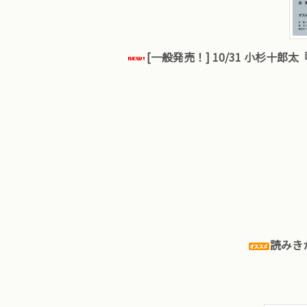
[一般発売！] 10/31 小杉十郎太『J's
読みき