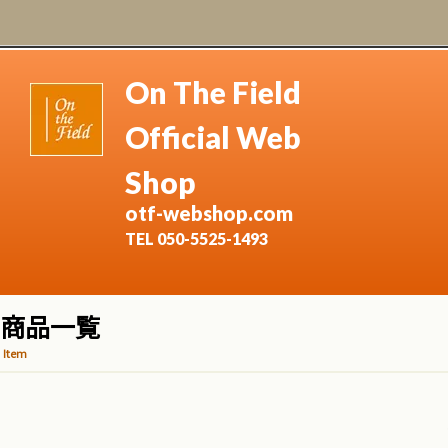
On The Field
Official Web
Shop
otf-webshop.com
TEL 050-5525-1493
商品一覧
Item